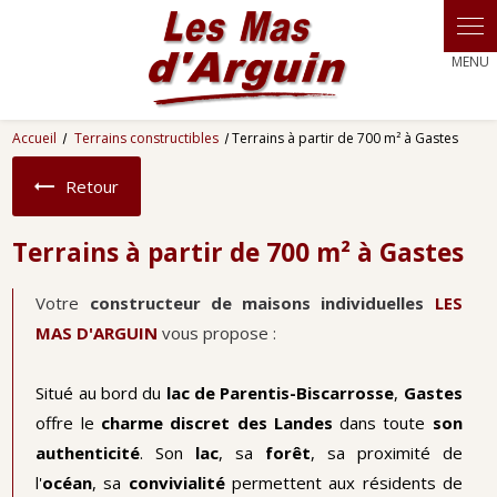
Panneau de gestion des cookies
Accueil
Terrains constructibles
Terrains à partir de 700 m² à Gastes
Retour
Terrains à partir de 700 m² à Gastes
Votre
constructeur de maisons individuelles
LES
MAS D'ARGUIN
vous propose :
Situé au bord du
lac de Parentis-Biscarrosse
,
Gastes
offre le
charme
discret des Landes
dans toute
son
authenticité
. Son
lac
, sa
forêt
, sa proximité de
l'
océan
, sa
convivialité
permettent aux résidents de