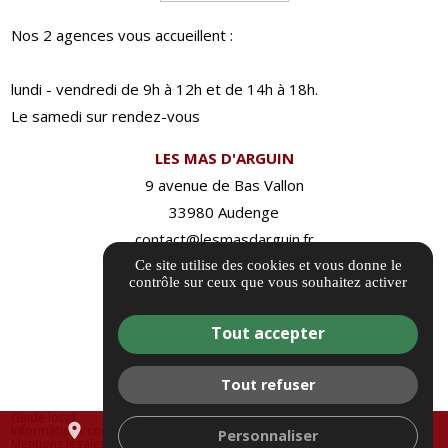
Nos 2 agences vous accueillent :
lundi - vendredi de 9h à 12h et de 14h à 18h.
Le samedi sur rendez-vous
LES MAS D'ARGUIN
9 avenue de Bas Vallon
33980 Audenge
contact@lesmasdarguin.fr
05 40 24 63 03
Ce site utilise des cookies et vous donne le
contrôle sur ceux que vous souhaitez activer
Itinéraire
Tout accepter
Tout refuser
Guide local
place
mail
call
Informations complémentaires
Personnaliser
Mentions légales